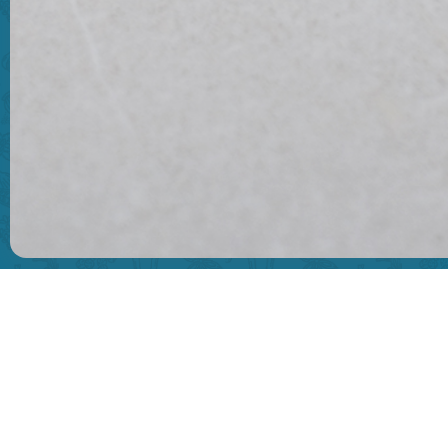
Bahan - Bahan
2 keping
Mi Urai Pipih
½ buah bawang bombay, cincang
1 buah batang seledri, potong ½ cm
2 buah bawang putih, cincang