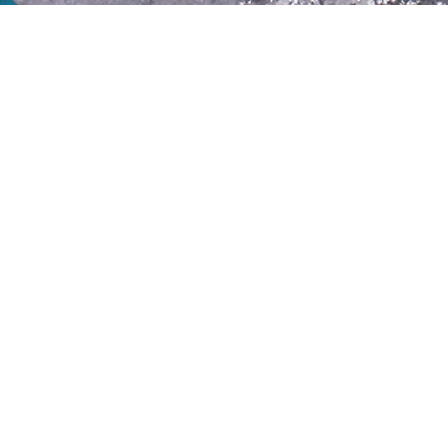
Bahan - Bahan
Daging ayam 250 gram, potong dadu
Kecap manis 50 ml
Jeruk limau 1 buah
Bawang merah 4 butir, iris tipis
Sambal secukupnya
Mi Burung Dara
1 bungkus, rebus hingga lunak
Bahan Bumbu Kacang:
Kacang tanah goreng 100 gram
Cabai merah 2 buah
Bawang merah 4 butir
Bawang putih 2 siung
Daun jeruk 2 lembar
Air 400 ml
Garam 1 sdt