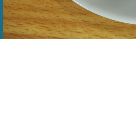
Informasi Resep
Tipe Resep:
Nusantara
Bahan - Bahan
Mi Burung Dara Original
1 buah, rebus hingga lunak
Bawang putih goreng 2 sdm
Air kaldu sapi 800 ml
Bakso sapi 8 butir, kerat 4 bagian
Merica bubuk ¼ sdt
Garam secukupnya